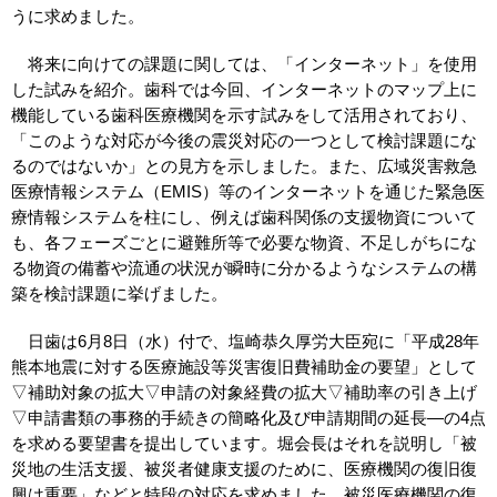
うに求めました。
将来に向けての課題に関しては、「インターネット」を使用
した試みを紹介。歯科では今回、インターネットのマップ上に
機能している歯科医療機関を示す試みをして活用されており、
「このような対応が今後の震災対応の一つとして検討課題にな
るのではないか」との見方を示しました。また、広域災害救急
医療情報システム（EMIS）等のインターネットを通じた緊急医
療情報システムを柱にし、例えば歯科関係の支援物資について
も、各フェーズごとに避難所等で必要な物資、不足しがちにな
る物資の備蓄や流通の状況が瞬時に分かるようなシステムの構
築を検討課題に挙げました。
日歯は6月8日（水）付で、塩崎恭久厚労大臣宛に「平成28年
熊本地震に対する医療施設等災害復旧費補助金の要望」として
▽補助対象の拡大▽申請の対象経費の拡大▽補助率の引き上げ
▽申請書類の事務的手続きの簡略化及び申請期間の延長―の4点
を求める要望書を提出しています。堀会長はそれを説明し「被
災地の生活支援、被災者健康支援のために、医療機関の復旧復
興は重要」などと特段の対応を求めました。被災医療機関の復