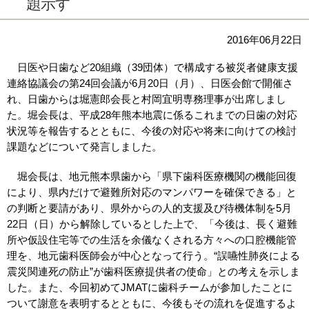
題示す
2016年06月22日
日医や日歯など20組織（39団体）で構成する被災者健康支援
連絡協議会の第24回会議が6月20日（月）、日医会館で開催さ
れ、日歯からは堀憲郎会長と村岡宜明専務理事が出席しまし
た。堀会長は、平成28年熊本地震に係るこれまでの日歯の対応
状況等を報告するとともに、今後の対応や将来に向けての検討
課題などについて発言しました。
堀会長は、地元熊本県歯から「県下歯科医療機関の機能回復
により、県内だけで避難所対応のマンパワーを確保できる」と
の判断と要請があり、県外からの人的支援及び待機体制を5月
22日（日）から解除しているとした上で、「今後は、長く避難
所や仮設住宅等での生活を余儀なくされる方々への口腔機能管
理を、地元歯科医師会が中心となって行う。“誤嚥性肺炎による
震災関連死の防止”が歯科医療提供者の使命」との考えを示しま
した。また、今回初めてJMATに歯科チームが参加したことに
ついて謝意を表明するとともに、今後もその流れを促進するよ