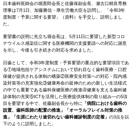
日本歯科医師会の堀憲郎会長と佐藤保副会長、瀬古口精良専務
理事は7月1日、加藤勝信・厚生労働大臣を訪問し、「令和3年
度制度・予算に関する要望」（資料）を手交し、説明しまし
た。
要望書の説明に先立ち堀会長は、5月11日に要望した新型コロ
ナウイルス感染症に関する医療機関の支援要請への対応に謝意
を示し、今後も引き続きの対応を求めました。
日歯として、令和3年度制度・予算要望の重点的な要望項目であ
る①地域包括ケアシステムにおいて切れ目なく歯科医療・口腔
保健が提供される体制の構築②医療安全対策への対応・院内感
染対策等の充実強化③健康寿命の延伸のための新しい生活様式
の中でも重要である歯科保健医療の推進④健康を支える歯科健
診体制の充実⑤ICTを活用した医療提供体制の取り組み―の5項
目を要望する中で、佐藤副会長から特に
「病院における歯科の
設置、歯科医師の配置の推進」「オーラルフレイル対策の推
進」「生涯にわたり途切れない歯科健診制度の定着」
の3点を以
下のように説明しました。