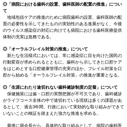
◎「病院における歯科の設置、歯科医師の配置の推進」につい
て
地域包括ケアの推進のために病院歯科の設置、歯科医師の配
置の必要性を示してきたものの実効性のある進展がなく、今後
のウイルス感染症の対応に向けても病院における歯科医療提供
体制の充実は急務である。
◎「オーラルフレイル対策の推進」について
新たな生活様式においては、常に感染症に目を向けた国民の
行動変容が求められるとともに、歯科から示してきた口腔ケア
をはじめとする口腔健康管理の充実のほか、フレイル対策を口
腔から始める「オーラルフレイル対策」の推進が重要となる。
◎「生涯にわたり途切れない歯科健診制度の定着」について
保健施策には歯・口腔の実態把握が不可欠であり、歯科健診
がライフコース全体の中で途切れている現状は多くの課題があ
るとして、過去3年間、行政において実効的な取り組みができて
いないことの検証を踏まえた強力な推進を求める。
最後に堀会長から、具体的な取り組みとして、病院の歯科医