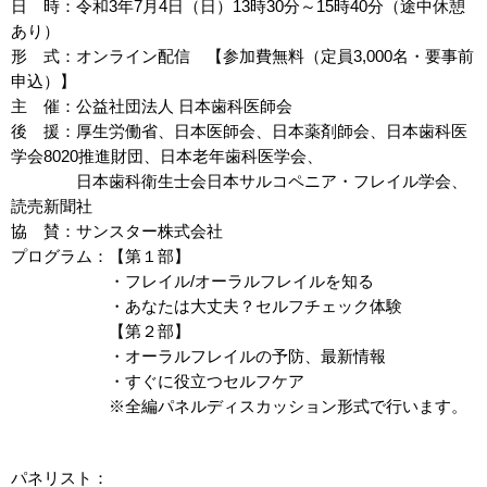
日 時：令和3年7月4日（日）13時30分～15時40分（途中休憩
あり）
形 式：オンライン配信 【参加費無料（定員3,000名・要事前
申込）】
主 催：公益社団法人 日本歯科医師会
後 援：厚生労働省、日本医師会、日本薬剤師会、日本歯科医
学会8020推進財団、日本老年歯科医学会、
日本歯科衛生士会日本サルコペニア・フレイル学会、
読売新聞社
協 賛：サンスター株式会社
プログラム：【第１部】
・フレイル/オーラルフレイルを知る
・あなたは大丈夫？セルフチェック体験
【第２部】
・オーラルフレイルの予防、最新情報
・すぐに役立つセルフケア
※全編パネルディスカッション形式で行います。
パネリスト：