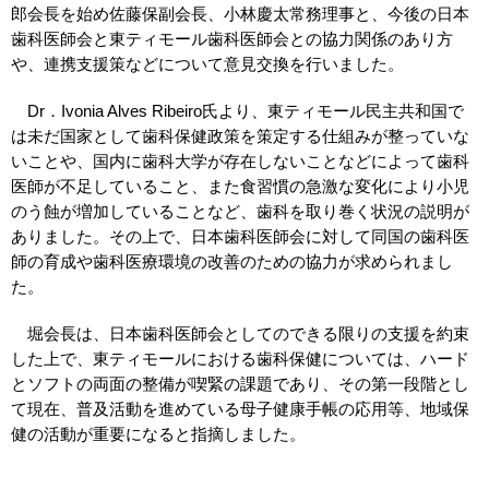
郎会長を始め佐藤保副会長、小林慶太常務理事と、今後の日本
歯科医師会と東ティモール歯科医師会との協力関係のあり方
や、連携支援策などについて意見交換を行いました。
Dr．Ivonia Alves Ribeiro氏より、東ティモール民主共和国で
は未だ国家として歯科保健政策を策定する仕組みが整っていな
いことや、国内に歯科大学が存在しないことなどによって歯科
医師が不足していること、また食習慣の急激な変化により小児
のう蝕が増加していることなど、歯科を取り巻く状況の説明が
ありました。その上で、日本歯科医師会に対して同国の歯科医
師の育成や歯科医療環境の改善のための協力が求められまし
た。
堀会長は、日本歯科医師会としてのできる限りの支援を約束
した上で、東ティモールにおける歯科保健については、ハード
とソフトの両面の整備が喫緊の課題であり、その第一段階とし
て現在、普及活動を進めている母子健康手帳の応用等、地域保
健の活動が重要になると指摘しました。