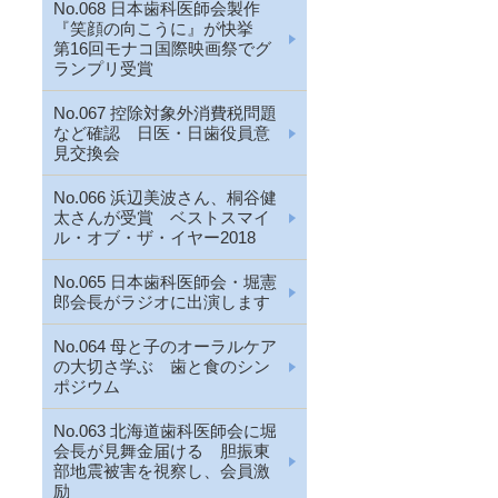
No.068 日本歯科医師会製作
『笑顔の向こうに』が快挙
第16回モナコ国際映画祭でグ
ランプリ受賞
No.067 控除対象外消費税問題
など確認 日医・日歯役員意
見交換会
No.066 浜辺美波さん、桐谷健
太さんが受賞 ベストスマイ
ル・オブ・ザ・イヤー2018
No.065 日本歯科医師会・堀憲
郎会長がラジオに出演します
No.064 母と子のオーラルケア
の大切さ学ぶ 歯と食のシン
ポジウム
No.063 北海道歯科医師会に堀
会長が見舞金届ける 胆振東
部地震被害を視察し、会員激
励