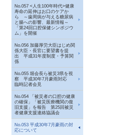
No.057 <人生100年時代>健康
寿命の延伸はお口のケアか
ら ～歯周病が与える糖尿病
と腸への影響、最新情報～
「第24回口腔保健シンポジウ
ム」を開催
No.056 加藤厚労大臣はじめ関
係大臣・長官に要望書を提
出 平成31年度制度・予算関
係
No.055 堀会長ら被災3県を視
察 平成30年7月豪雨対応
臨時記者会見
No.054 「被災者の口腔の健康
の確保」「被災医療機関の復
旧支援」を報告 第25回被災
者健康支援連絡協議会
No.053 平成30年7月豪雨の対
応について