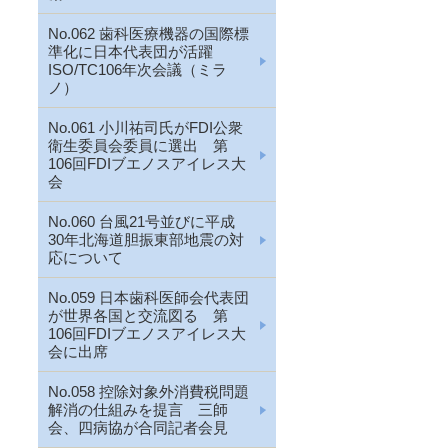
No.062 歯科医療機器の国際標
準化に日本代表団が活躍
ISO/TC106年次会議（ミラ
ノ）
No.061 小川祐司氏がFDI公衆
衛生委員会委員に選出 第
106回FDIブエノスアイレス大
会
No.060 台風21号並びに平成
30年北海道胆振東部地震の対
応について
No.059 日本歯科医師会代表団
が世界各国と交流図る 第
106回FDIブエノスアイレス大
会に出席
No.058 控除対象外消費税問題
解消の仕組みを提言 三師
会、四病協が合同記者会見