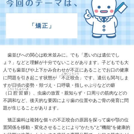
「矯正」
歯並びへの関心は欧米並みに。でも「悪いのは遺伝でし
ょ？」などと理解が十分でないことがあります。子どもでも大
人でも歯並びや上下かみ合わせが不正にあることでお口の健康
ふせいこうごう
に問題を引き起こす状態が「
不正咬合
」です。遺伝も関与しま
すが日頃の姿勢・頬づえ・口呼吸・指しゃぶりなどの癖
こうくうしゅうへき
（
口腔習癖
）、虫歯の放置・親知らず・口周りの筋肉などの
不調和など、後天的な要因により歯の位置やあご骨の発育に問
題が生じることがあります。
矯正歯科は複雑な個々の不正咬合の原因を探って歯や顎の位
置関係を移動・変化させることにより“かたち“と”機能“を健康的