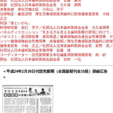
開会 社団法人日本歯科医師会副会長 近藤 勝洪
挨拶 社団法人日本歯科医師会会長 大久保 満男
来賓挨拶 厚生労働大臣 小宮山 洋子
法律制定・趣旨説明 厚生労働省医政局歯科口腔保健推進室長 小椋
正之
対談『食といのち』
料理研究家 辰巳 芳子／社団法人日本歯科医師会会長 大久保満男
パネルディスカッション『生きる力を支える歯科医療の実現に向けて』
パネリスト：新潟県知事 泉田裕彦／健康保険組合連合会常務理事、デ
ンソー健康保険組合常務理事 赤塚俊昭／厚生労働省医政局歯科口腔保
健推進室長 小椋 正之／社団法人北海道歯科医師会会長 富野 晃／
社団法人日本歯科医師会常務理事 佐藤 保
コーディネーター：読売新聞東京本社編集局医療情報部長 南 砂
閉会 社団法人日本歯科医師会副会長 宮村 一弘
＜平成24年2月26日付読売新聞（全国版朝刊全15段）採録広告
＞