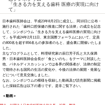
「生きる力を支える歯科 医療の実現に向け
て」
日本歯科医師会は、平成23年8月2日に成立し、同10日に公布・
施行された「歯科口腔保健の推進に関する法律」の成立を記念
して、シンポジウム「生きる力を支える歯科医療の実現に向け
て」を平成24年2月11日、東京国際フォーラムにおいて、定員
の800名を超す856名もの参加者のもと、盛会裏に開催いたしま
した。
主なプログラムとして、料理研究家の辰巳芳子氏と大久保満
男・日本歯科医師会会長が「食といのち」をテーマに対談した
他、パネルディスカッションでは各界の関係者が、法律の制定
で期待される国民の生活の変化や、今後の法律の展開・発展な
どについて意見交換しました。
なお、シンポジウムの模様を収録した動画及び読売新聞に掲載
した採録広告は以下の通りです。是非ご覧下さい。
＜動画＞