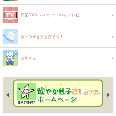
日歯8020
テレビ
（ハチマルニイマル）
歯のみがき方を探そう！
よ坊さん