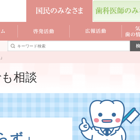
」
でも相談
らず」