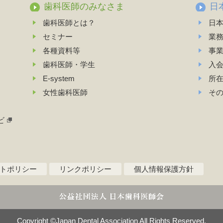
歯科医師のみなさま
日
歯科医師とは？
日
セミナー
業
各種資料等
事
歯科医師・学生
入
E-system
所
女性歯科医師
そ
ビ
トポリシー
リンクポリシー
個人情報保護方針
Copyright ©Japan Dental Association All Rights Reserved.