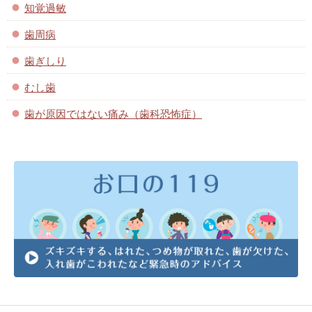
知覚過敏
歯周病
歯ぎしり
むし歯
歯が原因ではない痛み（歯科恐怖症）