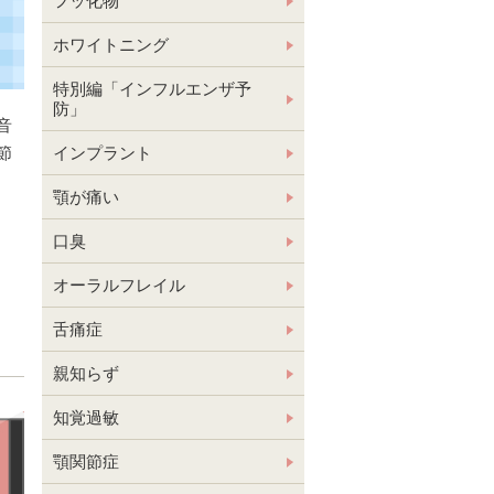
フッ化物
ホワイトニング
特別編「インフルエンザ予
防」
音
節
インプラント
顎が痛い
口臭
オーラルフレイル
舌痛症
親知らず
知覚過敏
顎関節症