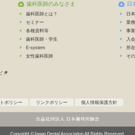
歯科医師のみなさま
日
歯科医師とは？
日
セミナー
業
各種資料等
事
歯科医師・学生
入
E-system
所
女性歯科医師
そ
ビ
トポリシー
リンクポリシー
個人情報保護方針
Copyright ©Japan Dental Association All Rights Reserved.