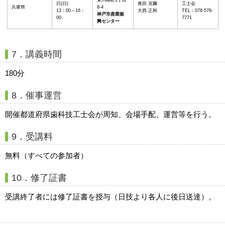
東川崎町1丁目
日(日)
奥田 克爾
工士会
兵庫県
8-4
13：00～16：
大西 正和
TEL：078-576-
神戸市産業振
00
7771
興センター
7．講義時間
180分
8．催事運営
開催都道府県歯科技工士会が周知、会場手配、運営等を行う。
9．受講料
無料（すべての参加者）
10．修了証書
受講終了者には修了証書を授与（日技より各人に後日送達）。