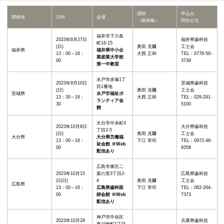
講師
申込み
開催地
日時
会場
（敬称略）
問合せ先
福井市下六条
2023年8月27日
福井県歯科技
町16-15
(日)
奥田 克爾
工士会
福井県
福井県中小企
13：00～16：
大西 正和
TEL：0776-50-
業産業大学校
00
3739
第一中教室
水戸市赤塚1丁
2023年9月10日
茨城県歯科技
目1番地
(日)
奥田 克爾
工士会
茨城県
水戸市福祉ボ
13：30～16：
大西 正和
TEL：029-291-
ランティア会
30
5100
館
大分市中央町4
2023年10月8日
大分県歯科技
丁目2-5
(日)
奥田 克爾
工士会
大分県
大分県労働福
13：00～16：
下江 宰司
TEL：0972-48-
祉会館 ※Web
00
9358
配信あり
広島市東区二
2023年10月15
葉の里3丁目2-
広島県歯科技
日(日)
4
奥田 克爾
工士会
広島県
13：00～16：
広島県歯科医
下江 宰司
TEL：082-264-
00
師会館 ※Web
7373
配信あり
神戸市中央区
2023年10月29
兵庫県歯科技