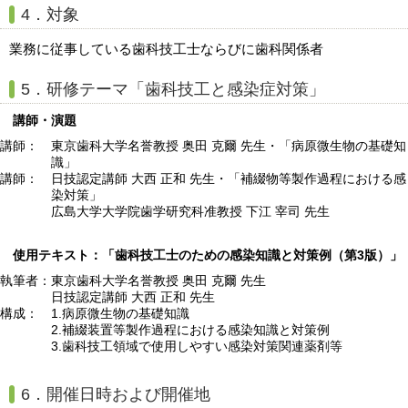
4．対象
業務に従事している歯科技工士ならびに歯科関係者
5．研修テーマ「歯科技工と感染症対策」
講師・演題
講師：
東京歯科大学名誉教授 奥田 克爾 先生・「病原微生物の基礎知
識」
講師：
日技認定講師 大西 正和 先生・「補綴物等製作過程における感
染対策」
広島大学大学院歯学研究科准教授 下江 宰司 先生
使用テキスト：「歯科技工士のための感染知識と対策例（第3版）」
執筆者：
東京歯科大学名誉教授 奥田 克爾 先生
日技認定講師 大西 正和 先生
構成：
1.病原微生物の基礎知識
2.補綴装置等製作過程における感染知識と対策例
3.歯科技工領域で使用しやすい感染対策関連薬剤等
6．開催日時および開催地