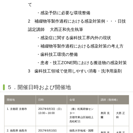
て
・感染予防に必要な環境整備
2 補綴物等製作過程における感染対策例・・・日技
認定講師 大西正和先生執筆
・感染症に関する歯科技工界内外の現状
・補綴物等製作過程における感染対策の考え方
・歯科技工環境の整備
・患者・技工ZONE間における搬送物の感染対策
3 歯科技工領域で使用しやすい消毒・洗浄用薬剤
５．開催日時および開催地
開催地
日時
会場
講師（敬称略）
1. 京都府 京都市
2017年9月3日（日）
（株）松風研修セン
13:00～16:00
ター
奥田 克
大西 正
京都市東山区福稲上
爾
和
高松町11
2. 徳島県 徳島市
2017年9月10日
徳島大学地域・国際
奥田 克
大西 正