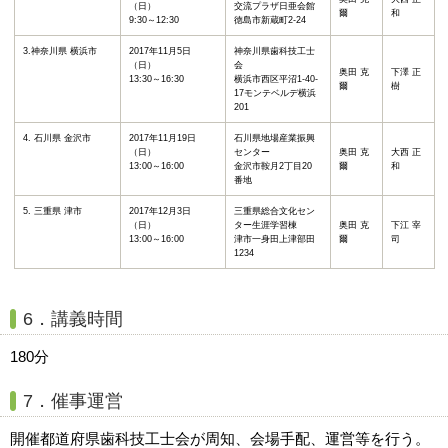
（日）
交流プラザ日亜会館
爾
和
9:30～12:30
徳島市新蔵町2-24
3.神奈川県 横浜市
2017年11月5日
神奈川県歯科技工士
（日）
会
奥田 克
下澤 正
13:30～16:30
横浜市西区平沼1-40-
爾
樹
17モンテベルデ横浜
201
4. 石川県 金沢市
2017年11月19日
石川県地場産業振興
（日）
センター
奥田 克
大西 正
13:00～16:00
金沢市鞍月2丁目20
爾
和
番地
5. 三重県 津市
2017年12月3日
三重県総合文化セン
（日）
ター生涯学習棟
奥田 克
下江 宰
13:00～16:00
津市一身田上津部田
爾
司
1234
6．講義時間
180分
7．催事運営
開催都道府県歯科技工士会が周知、会場手配、運営等を行う。