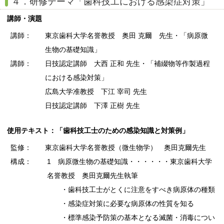
４．研修テーマ「歯科技工における感染症対策」
講師・演題
講師：
東京歯科大学名誉教授 奥田 克爾 先生・「病原微
生物の基礎知識」
講師：
日技認定講師 大西 正和 先生・「補綴物等作製過程
における感染対策」
広島大学准教授 下江 宰司 先生
日技認定講師 下澤 正樹 先生
使用テキスト：「歯科技工士のための感染知識と対策例」
監修：
東京歯科大学名誉教授（微生物学） 奥田克爾先生
構成：
1 病原微生物の基礎知識・・・・・・東京歯科大学
名誉教授 奥田克爾先生執筆
・歯科技工士がとくに注意をすべき病原体の種類
・感染症対策に必要な病原体の性質を知る
・標準感染予防策の基本となる滅菌・消毒につい