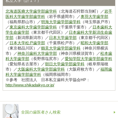
私立大学（計１７）
北海道医療大学歯学部歯学科
（北海道石狩郡当別町）／
岩手
医科大学歯学部歯学科
（岩手県盛岡市）／
奥羽大学歯学部
（福島県郡山市）／
明海大学歯学部歯学科
（埼玉県坂戸市）
／
東京歯科大学歯学部歯学科
（千葉県千葉市）／
日本歯科大
学生命歯学部
（東京都千代田区）／
日本歯科大学新潟生命歯
学部
（新潟県新潟市）／
日本大学歯学部
（東京都千代田区）
／
日本大学松戸歯学部
（千葉県松戸市）／
昭和大学歯学部
（東京都品川区）／
鶴見大学歯学部歯学科
（神奈川県横浜
市）／
神奈川歯科大学歯学部
（神奈川県横須賀市）／
松本歯
科大学歯学部
（長野県塩尻市）／
愛知学院大学歯学部歯学科
（愛知県名古屋市）／
朝日大学歯学部歯学科
（岐阜県瑞穂
市）／
大阪歯科大学歯学部歯学科
（大阪府枚方市）／
福岡歯
科大学歯学部歯学科
（福岡県福岡市）
※参考 社団法人 日本私立歯科大学協会HP：
http://www.shikadaikyo.or.jp/
全国の歯医者さん検索