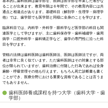
基本的に歯科医師は歯学部を、医師は医学部を卒業した者がな
ることが出来ます。教育年限は６年間で、その教育内容には共
通点と相違点があります。基礎科目（解剖学・生理学・病理学
他）では、歯学部でも医学部と同様に全身のことを学びます。
臨床科目では、内科学・外科学・眼科学など医学部の科目も関
連医学として学びますが、主に歯科保存学・歯科補綴学・歯周
病学・口腔外科学・歯科矯正学など、歯学の専門性に沿った科
目を学びます。
管轄の法律は歯科医師は歯科医師法、医師は医師法ですが、両
者は非常に良く似ています。ただ歯科医師はその対象とする部
位が限られていますが、歯科治療に付随した行為であれば全身
麻酔・呼吸管理その他も行えます。もちろん死亡診断書も書く
ことができ、医療分野における重要な資格であることは言うま
でもありません。
歯科医師養成課程を持つ大学（歯科大学・歯
学部）