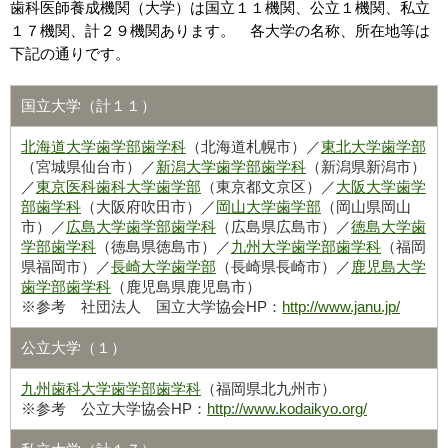
歯科医師養成機関（大学）は国立１１機関、公立１機関、私立
１７機関、計２９機関あります。 各大学の名称、所在地等は
下記の通りです。
国立大学（計１１）
北海道大学歯学部歯学科
（北海道札幌市）／
東北大学歯学部
（宮城県仙台市）／
新潟大学歯学部歯学科
（新潟県新潟市）
／
東京医科歯科大学歯学部
（東京都文京区）／
大阪大学歯学
部歯学科
（大阪府吹田市）／
岡山大学歯学部
（岡山県岡山
市）／
広島大学歯学部歯学科
（広島県広島市）／
徳島大学歯
学部歯学科
（徳島県徳島市）／
九州大学歯学部歯学科
（福岡
県福岡市）／
長崎大学歯学部
（長崎県長崎市）／
鹿児島大学
歯学部歯学科
（鹿児島県鹿児島市）
※参考 社団法人 国立大学協会HP：
http://www.janu.jp/
公立大学（１）
九州歯科大学歯学部歯学科
（福岡県北九州市）
※参考 公立大学協会HP：
http://www.kodaikyo.org/