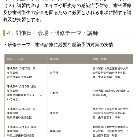
（２）講習内容は、エイズや肝炎等の感染症予防等、歯科医療
及び歯科衛生の安全を図るために必要とされる事項に関する講
義及び実習とする。
4．開催日・会場・研修テーマ・講師
・研修テーマ：歯科診療に必要な感染予防対策の実情
開催日・会場
開催地
講師（所属）
平成26年10月26日（日）
宮本智行（東京医科歯科大学
午前10時
岩手県
大学院医歯学総合研究科麻
岩手県歯科医師会館
酔・生体管理学 助教）
平成26年10月 5日（日）
午前10時
吉岡秀郎(大阪労災病院歯科口
山梨県
山梨県地場産業センター「か
腔外科部長)
いてらす」
平成26年10月19日（日）
宮本智行（東京医科歯科大学
午前10時
岐阜県
大学院医歯学総合研究科麻
岐阜県歯科医師会館
酔・生体管理学 助教）
平成26年10月 5日（日）
野﨑剛徳（大阪大学大学院歯
午前10時
和歌山県
学研究科 口腔科学専攻 口
和歌山県歯科医師会館
腔治療学教室 助教）