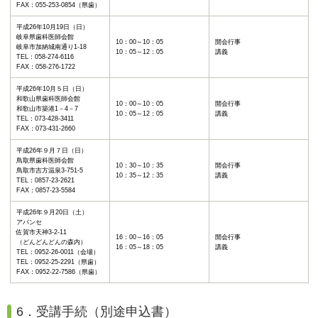
FAX：055-253-0854（県歯）
平成26年10月19日（日）
岐阜県歯科医師会館
10：00～10：05
開会行事
岐阜市加納城南通り1-18
10：05～12：05
講義
TEL：058-274-6116
FAX：058-276-1722
平成26年10月５日（日）
和歌山県歯科医師会館
10：00～10：05
開会行事
和歌山市築港1－4－7
10：05～12：05
講義
TEL：073-428-3411
FAX：073-431-2660
平成26年９月７日（日）
鳥取県歯科医師会館
10：30～10：35
開会行事
鳥取市吉方温泉3-751-5
10：35～12：35
講義
TEL：0857-23-2621
FAX：0857-23-5584
平成26年９月20日（土）
アバンセ
佐賀市天神3-2-11
16：00～16：05
開会行事
（どんどんどんの森内）
16：05～18：05
講義
TEL：0952-26-0011（会場）
TEL：0952-25-2291（県歯）
FAX：0952-22-7586（県歯）
6．受講手続（別途申込書）