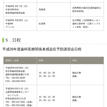
平成26年 9月 7日（日）
吉岡秀郎(大阪労災病院歯科口
午前10時30分
鳥取県
腔外科部長)
鳥取県歯科医師会館
平成26年 9月20日（土）
吉川博政（九州医療センター
午後4時
佐賀県
歯科口腔外科・口腔インプラ
アバンセ
ント科長・医長）
5．日程
平成26年度歯科医療関係者感染症予防講習会日程
開催日・会場
時間
内容
平成26年10月26日（日）
岩手県歯科医師会館
10：00～10：05
開会行事
盛岡市盛岡駅西通2-5-25
10：05～12：05
講義
TEL：019-621-8020
FAX：019-654-5474
平成26年10月５日（日）
山梨県地場産業センター
「かいてらす」
10：00～10：05
開会行事
甲府市東光寺3-13-25
10：05～12：05
講義
TEL：055-237-1641（会場）
TEL：055-252-6481（県歯）