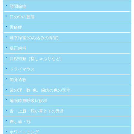
顎関節症
口の中の腫瘍
舌痛症
嚥下障害(のみ込みの障害)
矯正歯科
口腔習癖（指しゃぶりなど）
ドライマウス
知覚過敏
歯の形・数･色、歯肉の色の異常
睡眠時無呼吸症候群
舌・上唇・頬小帯とその異常
差し歯・冠
ホワイトニング