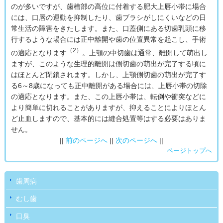
のが多いですが、歯槽部の高位に付着する肥大上唇小帯に場合
には、口唇の運動を抑制したり、歯ブラシがしにくいなどの日
常生活の障害をきたします。また、口蓋側にある切歯乳頭に移
行するような場合には正中離開や歯の位置異常を起こし、手術
（2）
の適応となります
。上顎の中切歯は通常、離開して萌出し
ますが、このような生理的離開は側切歯の萌出が完了する頃に
はほとんど閉鎖されます。しかし、上顎側切歯の萌出が完了す
る6～8歳になっても正中離開がある場合には、上唇小帯の切除
の適応となります。また、この上唇小帯は、転倒や衝突などに
より簡単に切れることがありますが、抑えることによりほとん
ど止血しますので、基本的には縫合処置等はする必要はありま
せん。
||
前のページへ
||
次のページへ
||
ページトップへ
歯周病
むし歯
口臭