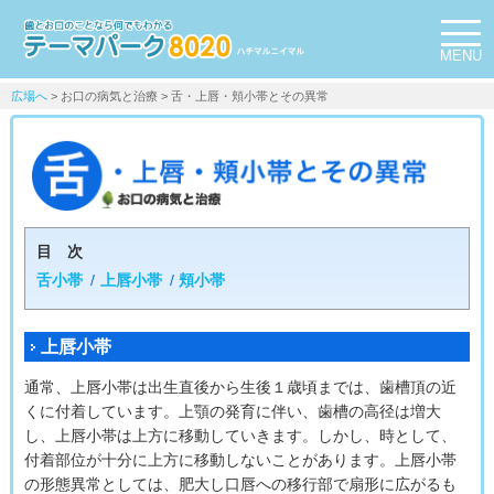
MENU
広場へ
> お口の病気と治療 > 舌・上唇・頬小帯とその異常
目 次
舌小帯
上唇小帯
頬小帯
上唇小帯
通常、上唇小帯は出生直後から生後１歳頃までは、歯槽頂の近
くに付着しています。上顎の発育に伴い、歯槽の高径は増大
し、上唇小帯は上方に移動していきます。しかし、時として、
付着部位が十分に上方に移動しないことがあります。上唇小帯
の形態異常としては、肥大し口唇への移行部で扇形に広がるも