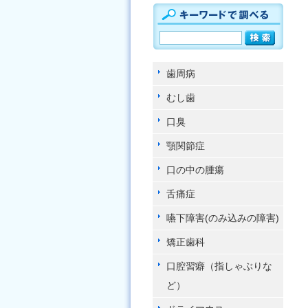
歯周病
むし歯
口臭
顎関節症
口の中の腫瘍
舌痛症
嚥下障害(のみ込みの障害)
矯正歯科
口腔習癖（指しゃぶりな
ど）