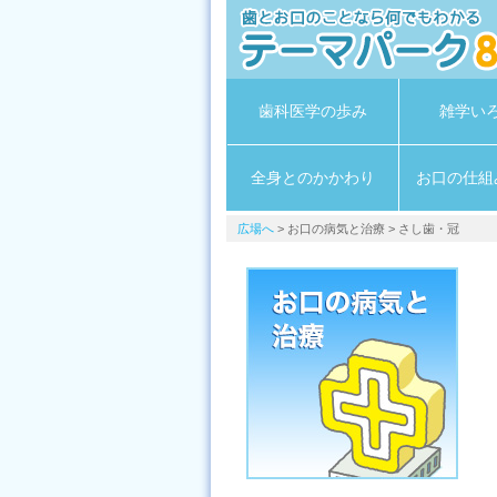
歯科医学の歩み
雑学い
全身とのかかわり
お口の仕組
広場へ
> お口の病気と治療 > さし歯・冠