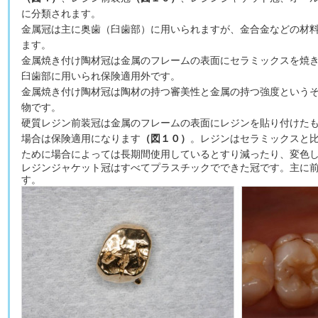
に分類されます。
金属冠は主に奥歯（臼歯部）に用いられますが、金合金などの材
ます。
金属焼き付け陶材冠は金属のフレームの表面にセラミックスを焼
臼歯部に用いられ保険適用外です。
金属焼き付け陶材冠は陶材の持つ審美性と金属の持つ強度という
物です。
硬質レジン前装冠は金属のフレームの表面にレジンを貼り付けた
場合は保険適用になります
（図１０）
。レジンはセラミックスと
ために場合によっては長期間使用しているとすり減ったり、変色
レジンジャケット冠はすべてプラスチックでできた冠です。主に
す。