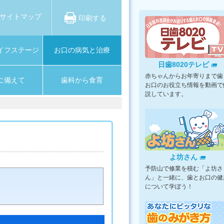
サイトマップ
印刷する
イフステージ
お口の病気と治療
日歯8020テレビ
赤ちゃんからお年寄りまで歯
に備えて
歯科から食育
お口のお役立ち情報を動画で
説しています。
よ坊さん
予防山で修業を積む「よ坊さ
ん」と一緒に、歯とお口の健
について学ぼう！