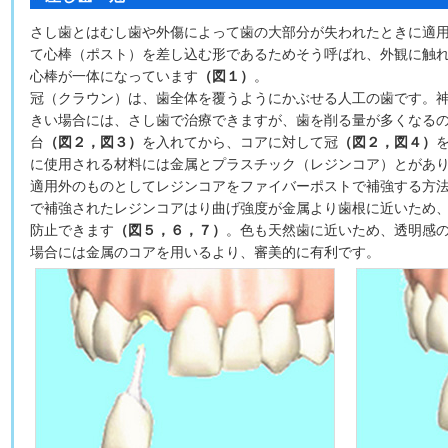
さし歯とはむし歯や外傷によって歯の大部分が失われたときに適用
て心棒（ポスト）を差し込む形であるためそう呼ばれ、外観に触
心棒が一体になっています
（図１）
。
冠（クラウン）は、歯全体を覆うようにかぶせる人工の歯です。
きい場合には、さし歯で治療できますが、歯を削る量が多くなる
台
（図２，図３）
を入れてから、コアに対して冠
（図２，図４）
に使用される材料には金属とプラスチック（レジンコア）とがあ
適用外のものとしてレジンコアをファイバーポストで補強する方
で補強されたレジンコアはり曲げ強度が金属より歯根に近いため
防止できます
（図５，６，７）
。色も天然歯に近いため、透明感
場合には金属のコアを用いるより、審美的に有利です。