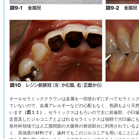
オールセラミッククラウンは金属を一切使わずにすべてセラミッ
ていないので、金属アレルギーなどの心配もなく、色調もより天
います
（図１１）
。セラミックスはもろいので主に前歯部、小臼
近普及したジルコニアとよばれるセラミックスは強靱で大臼歯に
形外科領域では人工股関節の大腿骨の骨頭部分に利用されている
く、高強度の材料です。歯科でもこのジルコニアを用いることに