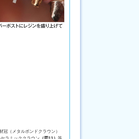
材冠（メタルボンドクラウン）
ルセラミッククラウン
（図11）
等