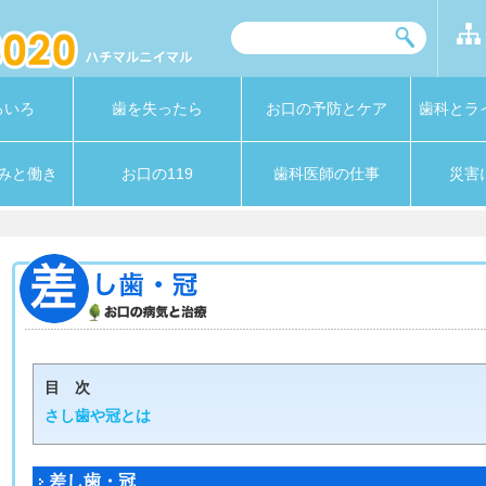
ろいろ
歯を失ったら
お口の予防とケア
歯科とラ
みと働き
お口の119
歯科医師の仕事
災害
目 次
さし歯や冠とは
差し歯・冠