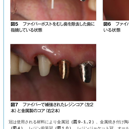
冠は使用される材料により金属冠
（図９-１,２）
、金属焼き付け陶
（図４）
、レジン前装冠
（図１０）
、レジンジャケット冠、オー