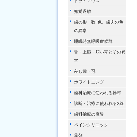
ドライマウス
知覚過敏
歯の形・数･色、歯肉の色
の異常
睡眠時無呼吸症候群
舌・上唇・頬小帯とその異
常
差し歯・冠
ホワイトニング
歯科治療に使われる器材
診断・治療に使われるX線
歯科治療の麻酔
ペインクリニック
薬剤