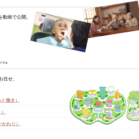
を動画で公開。
にお任せ、
みと働き）
き）
かかわり）