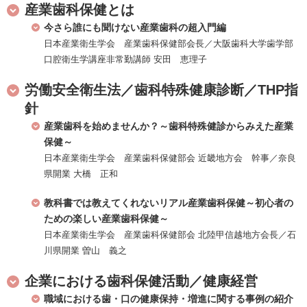
産業歯科保健とは
今さら誰にも聞けない産業歯科の超入門編
日本産業衛生学会 産業歯科保健部会長／大阪歯科大学歯学部
口腔衛生学講座非常勤講師 安田 恵理子
労働安全衛生法／歯科特殊健康診断／THP指
針
産業歯科を始めませんか？～歯科特殊健診からみえた産業
保健～
日本産業衛生学会 産業歯科保健部会 近畿地方会 幹事／奈良
県開業 大橋 正和
教科書では教えてくれないリアル産業歯科保健～初心者の
ための楽しい産業歯科保健～
日本産業衛生学会 産業歯科保健部会 北陸甲信越地方会長／石
川県開業 曽山 義之
企業における歯科保健活動／健康経営
職域における歯・口の健康保持・増進に関する事例の紹介