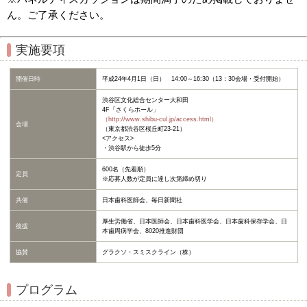
ん。ご了承ください。
実施要項
開催日時
平成24年4月1日（日） 14:00～16:30（13：30会場・受付開始）
渋谷区文化総合センター大和田
4F「さくらホール」
（http://www.shibu-cul.jp/access.html）
会場
（東京都渋谷区桜丘町23-21）
<アクセス>
・渋谷駅から徒歩5分
600名（先着順）
定員
※応募人数が定員に達し次第締め切り
共催
日本歯科医師会、毎日新聞社
厚生労働省、日本医師会、日本歯科医学会、日本歯科保存学会、日
後援
本歯周病学会、8020推進財団
協賛
グラクソ・スミスクライン（株）
プログラム