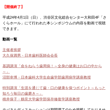
【開催終了】
平成24年4月1日（日）、渋谷区文化総合センター大和田4F「さ
くらホール」にて行われた本シンポジウムの内容を動画で視聴
できます。
動画一覧
主催者挨拶
大久保満男・日本歯科医師会会長
基調講演「命をねらう歯周病！～全身の健康はお口の中から
～」
沼部幸博・日本歯科大学生命歯学部歯周病学講座教授
特別講演「生涯を通じて歯・口の健康を保つポイント～もっと
知ろう毎日の歯磨き～」
桃井保子・鶴見大学歯学部保存修復学講座教授
※パネルディスカッションは期間満了のため掲載しておりませ