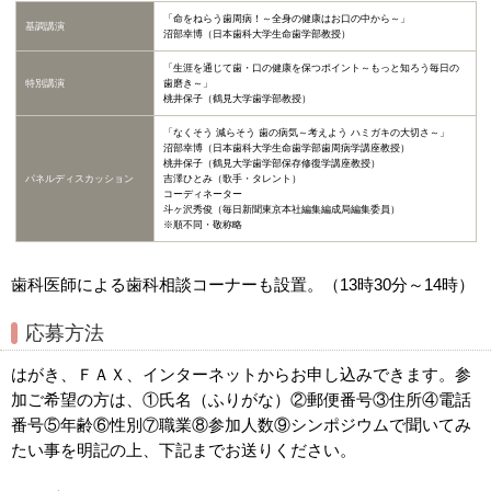
「命をねらう歯周病！～全身の健康はお口の中から～」
基調講演
沼部幸博（日本歯科大学生命歯学部教授）
「生涯を通じて歯・口の健康を保つポイント～もっと知ろう毎日の
特別講演
歯磨き～」
桃井保子（鶴見大学歯学部教授）
「なくそう 減らそう 歯の病気～考えよう ハミガキの大切さ～」
沼部幸博（日本歯科大学生命歯学部歯周病学講座教授）
桃井保子（鶴見大学歯学部保存修復学講座教授）
パネルディスカッション
吉澤ひとみ（歌手・タレント）
コーディネーター
斗ヶ沢秀俊（毎日新聞東京本社編集編成局編集委員）
※順不同・敬称略
歯科医師による歯科相談コーナーも設置。（13時30分～14時）
応募方法
はがき、ＦＡＸ、インターネットからお申し込みできます。参
加ご希望の方は、①氏名（ふりがな）②郵便番号③住所④電話
番号⑤年齢⑥性別⑦職業⑧参加人数⑨シンポジウムで聞いてみ
たい事を明記の上、下記までお送りください。