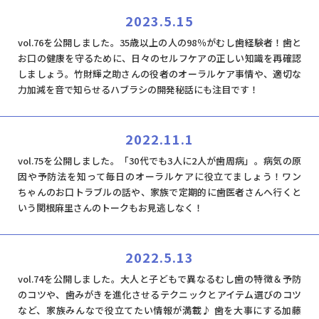
2023.5.15
vol.76を公開しました。35歳以上の人の98％がむし歯経験者！歯と
お口の健康を守るために、日々のセルフケアの正しい知識を再確認
しましょう。竹財輝之助さんの役者のオーラルケア事情や、適切な
力加減を音で知らせるハブラシの開発秘話にも注目です！
2022.11.1
vol.75を公開しました。「30代でも3人に2人が歯周病」。病気の原
因や予防法を知って毎日のオーラルケアに役立てましょう！ワン
ちゃんのお口トラブルの話や、家族で定期的に歯医者さんへ行くと
いう関根麻里さんのトークもお見逃しなく！
2022.5.13
vol.74を公開しました。大人と子どもで異なるむし歯の特徴＆予防
のコツや、歯みがきを進化させるテクニックとアイテム選びのコツ
など、家族みんなで役立てたい情報が満載♪ 歯を大事にする加藤