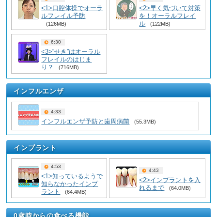
<1>口腔体操でオーラ
<2>早く気づいて対策
ルフレイル予防
を！オーラルフレイ
ル
(126MB)
(122MB)
6:30
<3>“せき”はオーラル
フレイルのはじま
り？
(716MB)
インフルエンザ
4:33
インフルエンザ予防と歯周病菌
(55.3MB)
インプラント
4:53
4:43
<1>知っているようで
<2>インプラントを入
知らなかったインプ
れるまで
(64.0MB)
ラント
(64.4MB)
0歳時からの食べる機能