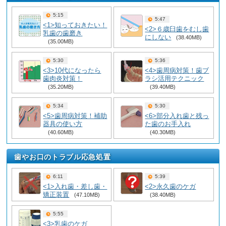
5:15
5:47
<1>知っておきたい！
<2>６歳臼歯をむし歯
乳歯の歯磨き
にしない
(38.40MB)
(35.00MB)
5:30
5:36
<3>10代になったら
<4>歯周病対策！歯ブ
歯肉炎対策！
ラシ活用テクニック
(35.20MB)
(39.40MB)
5:34
5:30
<5>歯周病対策！補助
<6>部分入れ歯と残っ
器具の使い方
た歯のお手入れ
(40.60MB)
(40.30MB)
歯やお口のトラブル応急処置
6:11
5:39
<1>入れ歯・差し歯・
<2>永久歯のケガ
矯正装置
(47.10MB)
(38.40MB)
5:55
<3>乳歯のケガ