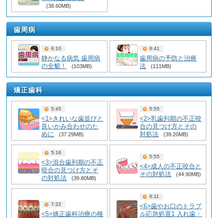
(38.60MB)
歯周病
6:10
6:41
静かなる病気 歯周病
歯周病の予防と治療
の全貌！
法
(103MB)
(111MB)
矯正歯科
5:45
5:55
<1>きれいな歯並びと
<2>乳歯列期の不正咬
良いかみ合わせのた
合の見つけ方とその
めに
対処法
(37.29MB)
(39.20MB)
5:16
5:55
<3>混合歯列期の不正
<4>成人の不正咬合と
咬合の見つけ方とそ
その対処法
(44.90MB)
の対処法
(39.80MB)
6:11
7:22
<6>歯やお口のトラブ
<5>矯正歯科治療の種
ル応急処置1 入れ歯・