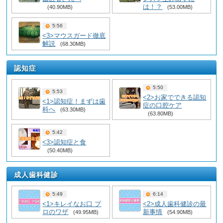
は！？
(40.90MB)
(53.00MB)
5:56
<3>マウスガード徹底
解説
(68.30MB)
認知症
5:50
5:53
<2>お家でできる認知
<1>認知症！まずは歯
症の口腔ケア
科へ
(63.30MB)
(63.80MB)
5:42
<3>認知症と食
(50.40MB)
成人歯科健診
5:49
6:14
<1>キレイなお口 プ
<2>成人歯科健診の最
ロのワザ
新事情
(49.95MB)
(54.90MB)