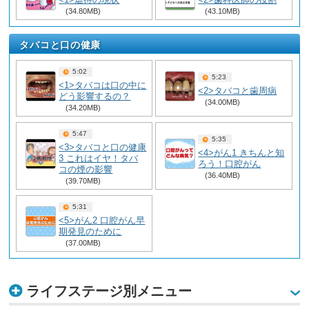
(34.80MB)
(43.10MB)
タバコと口の健康
5:02
5:23
<1>タバコは口の中に
<2>タバコと歯周病
どう影響するの？
(34.00MB)
(34.20MB)
5:47
5:35
<3>タバコと口の健康
<4>がん1 きちんと知
3 これはイヤ！タバ
ろう！口腔がん
コの煙の影響
(36.40MB)
(39.70MB)
5:31
<5>がん2 口腔がん早
期発見のために
(37.00MB)
ライフステージ別メニュー