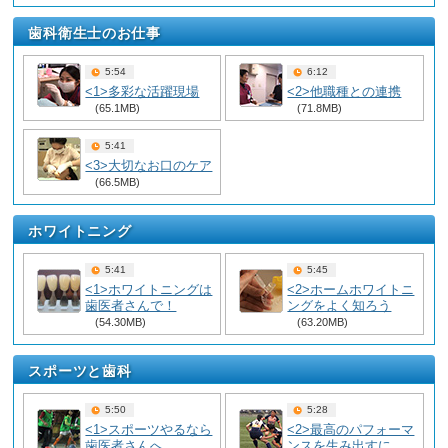
歯科衛生士のお仕事
5:54
6:12
<1>多彩な活躍現場
<2>他職種との連携
(65.1MB)
(71.8MB)
5:41
<3>大切なお口のケア
(66.5MB)
ホワイトニング
5:41
5:45
<1>ホワイトニングは
<2>ホームホワイトニ
歯医者さんで！
ングをよく知ろう
(54.30MB)
(63.20MB)
スポーツと歯科
5:50
5:28
<1>スポーツやるなら
<2>最高のパフォーマ
歯医者さんへ
ンスを生み出すに