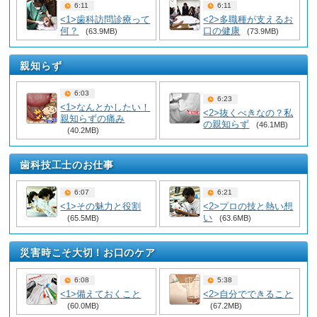
6:11
6:11
<1>歯科訪問診療って
<2>多職種が支えるお
何？
口の健康
(63.9MB)
(73.9MB)
親知らず
6:03
6:23
<1>なんとかしたい！
<2>抜くべきなの？私
親知らずの痛み
の親知らず
(46.1MB)
(40.2MB)
歯科技工士のお仕事
6:07
6:21
<1>その魅力と役割
<2>プロの技と熱い想
い
(65.5MB)
(63.6MB)
災害時こそ大切！お口のケア
6:08
5:38
<1>備えておくこと
<2>自分でできること
(60.0MB)
(67.2MB)