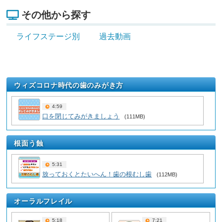
その他から探す
ライフステージ別
過去動画
ウィズコロナ時代の歯のみがき方
4:59
口を閉じてみがきましょう
(111MB)
根面う蝕
5:31
放っておくとたいへん！歯の根むし歯
(112MB)
オーラルフレイル
5:18
7:21