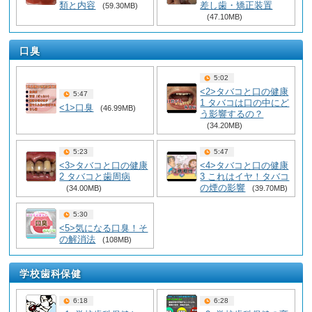
類と内容
差し歯・矯正装置
(59.30MB)
(47.10MB)
口臭
5:02
<2>タバコと口の健康
5:47
1 タバコは口の中にど
<1>口臭
(46.99MB)
う影響するの？
(34.20MB)
5:23
5:47
<3>タバコと口の健康
<4>タバコと口の健康
2 タバコと歯周病
3 これはイヤ！タバコ
の煙の影響
(34.00MB)
(39.70MB)
5:30
<5>気になる口臭！そ
の解消法
(108MB)
学校歯科保健
6:18
6:28