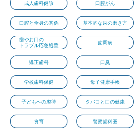
成人歯科健診
口腔がん
口腔と全身の関係
基本的な歯の磨き方
歯やお口の
歯周病
トラブル応急処置
矯正歯科
口臭
学校歯科保健
母子健康手帳
子どもへの虐待
タバコと口の健康
食育
警察歯科医