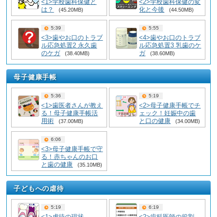
<1>学校歯科保健と
<2>学校歯科保健の変
は？
化と今後
(45.20MB)
(44.50MB)
5:39
5:55
<3>歯やお口のトラブ
<4>歯やお口のトラブ
ル応急処置2 永久歯
ル応急処置3 乳歯のケ
のケガ
ガ
(38.40MB)
(38.60MB)
母子健康手帳
5:36
5:19
<1>歯医者さんが教え
<2>母子健康手帳でチ
る！母子健康手帳活
ェック！妊娠中の歯
用術
と口の健康
(37.00MB)
(34.00MB)
6:06
<3>母子健康手帳で守
る！赤ちゃんのお口
と歯の健康
(35.10MB)
子どもへの虐待
5:19
6:19
<1>虐待の現状
<2>歯科医師の役割