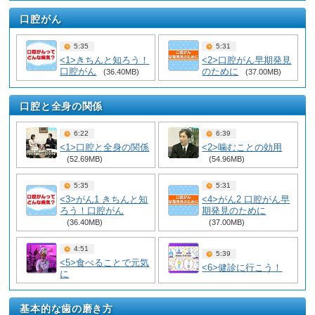
口腔がん
5:35
5:31
<1>きちんと知ろう！
<2>口腔がん早期発見
口腔がん
のために
(36.40MB)
(37.00MB)
口腔と全身の関係
6:22
6:39
<1>口腔と全身の関係
<2>噛むことの効用
(52.69MB)
(54.96MB)
5:35
5:31
<3>がん1 きちんと知
<4>がん2 口腔がん早
ろう！口腔がん
期発見のために
(36.40MB)
(37.00MB)
4:51
5:39
<5>食べることで元気
<6>健診に行こう！
に
基本的な歯の磨き方