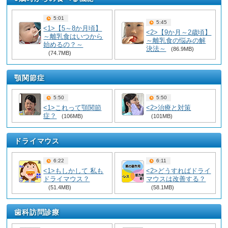
5:01
5:45
<1>【5～8か月頃】
<2>【9か月～2歳頃】
～離乳食はいつから
～離乳食の悩みの解
始めるの？～
決法～
(86.9MB)
(74.7MB)
顎関節症
5:50
5:50
<1>これって顎関節
<2>治療と対策
症？
(106MB)
(101MB)
ドライマウス
6:22
6:11
<1>もしかして 私も
<2>どうすればドライ
ドライマウス？
マウスは改善する？
(51.4MB)
(58.1MB)
歯科訪問診療