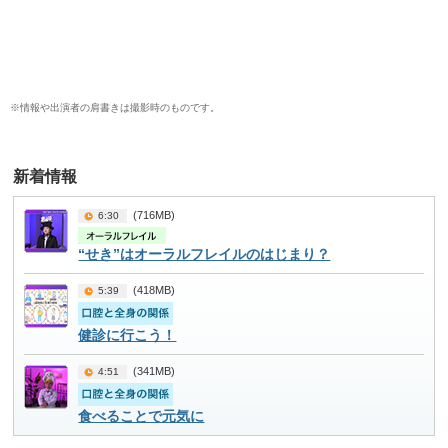
※情報や出演者の肩書きは撮影時のものです。
(716MB)
6:30
“せき”はオーラルフレイルのはじまり？
(418MB)
5:39
健診に行こう！
(341MB)
4:51
食べることで元気に