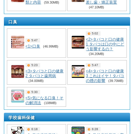
類と内容
差し歯・矯正装置
(59.30MB)
(47.10MB)
口臭
5:02
<2>タバコと口の健康
5:47
1 タバコは口の中にど
<1>口臭
(46.99MB)
う影響するの？
(34.20MB)
5:23
5:47
<3>タバコと口の健康
<4>タバコと口の健康
2 タバコと歯周病
3 これはイヤ！タバコ
の煙の影響
(34.00MB)
(39.70MB)
5:30
<5>気になる口臭！そ
の解消法
(108MB)
学校歯科保健
6:18
6:28