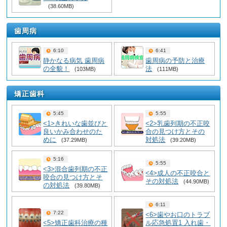
(38.60MB)
歯周病
6:10
6:41
静かなる病気 歯周病
歯周病の予防と治療
の全貌！
法
(103MB)
(111MB)
矯正歯科
5:45
5:55
<1>きれいな歯並びと
<2>乳歯列期の不正咬
良いかみ合わせのた
合の見つけ方とその
めに
対処法
(37.29MB)
(39.20MB)
5:16
5:55
<3>混合歯列期の不正
<4>成人の不正咬合と
咬合の見つけ方とそ
その対処法
(44.90MB)
の対処法
(39.80MB)
6:11
7:22
<6>歯やお口のトラブ
<5>矯正歯科治療の種
ル応急処置1 入れ歯・