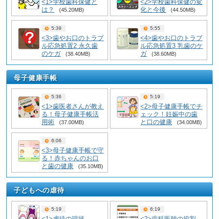
<1>学校歯科保健と
<2>学校歯科保健の変
は？
化と今後
(45.20MB)
(44.50MB)
5:39
5:55
<3>歯やお口のトラブ
<4>歯やお口のトラブ
ル応急処置2 永久歯
ル応急処置3 乳歯のケ
のケガ
ガ
(38.40MB)
(38.60MB)
母子健康手帳
5:36
5:19
<1>歯医者さんが教え
<2>母子健康手帳でチ
る！母子健康手帳活
ェック！妊娠中の歯
用術
と口の健康
(37.00MB)
(34.00MB)
6:06
<3>母子健康手帳で守
る！赤ちゃんのお口
と歯の健康
(35.10MB)
子どもへの虐待
5:19
6:19
<1>虐待の現状
<2>歯科医師の役割