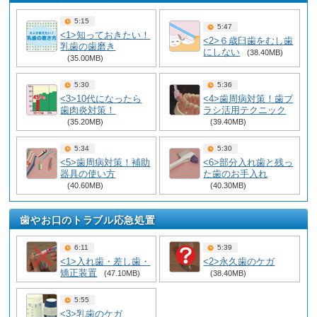
5:15
5:47
<1>知っておきたい！
<2>６歳臼歯をむし歯
乳歯の歯磨き
にしない
(38.40MB)
(35.00MB)
5:30
5:36
<3>10代になったら
<4>歯周病対策！歯ブ
歯肉炎対策！
ラシ活用テクニック
(35.20MB)
(39.40MB)
5:34
5:30
<5>歯周病対策！補助
<6>部分入れ歯と残っ
器具の使い方
た歯のお手入れ
(40.60MB)
(40.30MB)
歯やお口のトラブル応急処置
6:11
5:39
<1>入れ歯・差し歯・
<2>永久歯のケガ
矯正装置
(47.10MB)
(38.40MB)
5:55
<3>乳歯のケガ