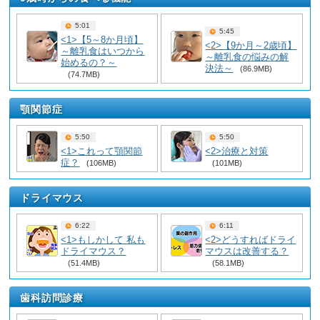
5:01
5:45
<1>【5～8か月頃】
<2>【9か月～2歳頃】
～離乳食はいつから
～離乳食の悩みの解
始めるの？～
決法～
(86.9MB)
(74.7MB)
顎関節症
5:50
5:50
<1>これって顎関節
<2>治療と対策
症？
(106MB)
(101MB)
ドライマウス
6:22
6:11
<1>もしかして 私も
<2>どうすればドライ
ドライマウス？
マウスは改善する？
(51.4MB)
(58.1MB)
歯科訪問診療