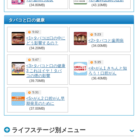
(34.80MB)
(43.10MB)
タバコと口の健康
5:02
5:23
<1>タバコは口の中に
<2>タバコと歯周病
どう影響するの？
(34.00MB)
(34.20MB)
5:47
5:35
<3>タバコと口の健康
<4>がん1 きちんと知
3 これはイヤ！タバ
ろう！口腔がん
コの煙の影響
(36.40MB)
(39.70MB)
5:31
<5>がん2 口腔がん早
期発見のために
(37.00MB)
ライフステージ別メニュー