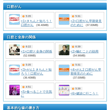
口腔がん
5:35
5:31
<1>きちんと知ろう！
<2>口腔がん早期発見
口腔がん
のために
(36.40MB)
(37.00MB)
口腔と全身の関係
6:22
6:39
<1>口腔と全身の関係
<2>噛むことの効用
(52.69MB)
(54.96MB)
5:35
5:31
<3>がん1 きちんと知
<4>がん2 口腔がん早
ろう！口腔がん
期発見のために
(36.40MB)
(37.00MB)
4:51
5:39
<5>食べることで元気
<6>健診に行こう！
に
基本的な歯の磨き方