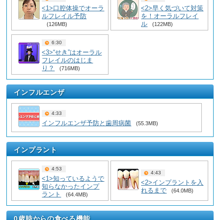
<1>口腔体操でオーラ
<2>早く気づいて対策
ルフレイル予防
を！オーラルフレイ
ル
(126MB)
(122MB)
6:30
<3>“せき”はオーラル
フレイルのはじま
り？
(716MB)
インフルエンザ
4:33
インフルエンザ予防と歯周病菌
(55.3MB)
インプラント
4:53
4:43
<1>知っているようで
<2>インプラントを入
知らなかったインプ
れるまで
(64.0MB)
ラント
(64.4MB)
0歳時からの食べる機能