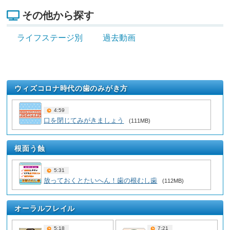
その他から探す
ライフステージ別
過去動画
ウィズコロナ時代の歯のみがき方
4:59
口を閉じてみがきましょう
(111MB)
根面う蝕
5:31
放っておくとたいへん！歯の根むし歯
(112MB)
オーラルフレイル
5:18
7:21