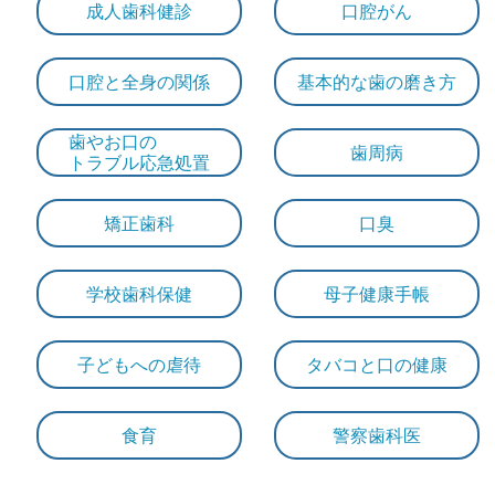
成人歯科健診
口腔がん
口腔と全身の関係
基本的な歯の磨き方
歯やお口の
歯周病
トラブル応急処置
矯正歯科
口臭
学校歯科保健
母子健康手帳
子どもへの虐待
タバコと口の健康
食育
警察歯科医