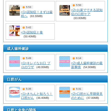
5:50
5:53
<2>お家でできる認知
<1>認知症！まずは歯
症の口腔ケア
科へ
(63.30MB)
(63.80MB)
5:42
<3>認知症と食
(50.40MB)
成人歯科健診
5:49
6:14
<1>キレイなお口 プ
<2>成人歯科健診の最
ロのワザ
新事情
(49.95MB)
(54.90MB)
口腔がん
5:35
5:31
<1>きちんと知ろう！
<2>口腔がん早期発見
口腔がん
のために
(36.40MB)
(37.00MB)
口腔と全身の関係