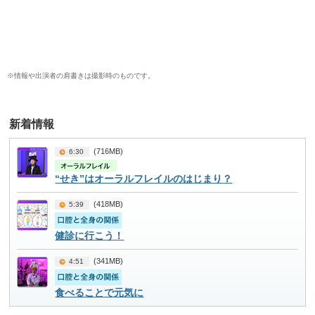
※情報や出演者の肩書きは撮影時のものです。
(716MB)
6:30
“せき”はオーラルフレイルのはじまり？
(418MB)
5:39
健診に行こう！
(341MB)
4:51
食べることで元気に