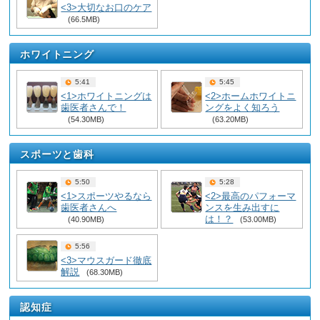
<3>大切なお口のケア
(66.5MB)
ホワイトニング
5:41
5:45
<1>ホワイトニングは
<2>ホームホワイトニ
歯医者さんで！
ングをよく知ろう
(54.30MB)
(63.20MB)
スポーツと歯科
5:50
5:28
<1>スポーツやるなら
<2>最高のパフォーマ
歯医者さんへ
ンスを生み出すに
は！？
(40.90MB)
(53.00MB)
5:56
<3>マウスガード徹底
解説
(68.30MB)
認知症