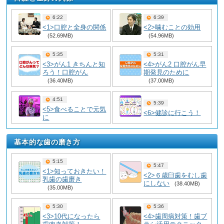
6:22
6:39
<1>口腔と全身の関係
<2>噛むことの効用
(52.69MB)
(54.96MB)
5:35
5:31
<3>がん1 きちんと知
<4>がん2 口腔がん早
ろう！口腔がん
期発見のために
(36.40MB)
(37.00MB)
4:51
5:39
<5>食べることで元気
<6>健診に行こう！
に
基本的な歯の磨き方
5:15
5:47
<1>知っておきたい！
<2>６歳臼歯をむし歯
乳歯の歯磨き
にしない
(38.40MB)
(35.00MB)
5:30
5:36
<3>10代になったら
<4>歯周病対策！歯ブ