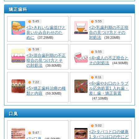
矯正歯科
5:45
5:55
<1>きれいな歯並びと
<2>乳歯列期の不正咬
良いかみ合わせのた
合の見つけ方とその
めに
対処法
(37.29MB)
(39.20MB)
5:16
5:55
<3>混合歯列期の不正
<4>成人の不正咬合と
咬合の見つけ方とそ
その対処法
(44.90MB)
の対処法
(39.80MB)
6:11
7:22
<6>歯やお口のトラブ
<5>矯正歯科治療の種
ル応急処置1 入れ歯・
類と内容
差し歯・矯正装置
(59.30MB)
(47.10MB)
口臭
5:02
<2>タバコと口の健康
5:47
1 タバコは口の中にど
<1>口臭