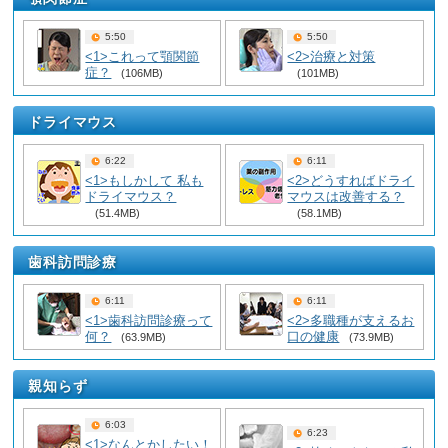
5:50
5:50
<1>これって顎関節
<2>治療と対策
症？
(106MB)
(101MB)
ドライマウス
6:22
6:11
<1>もしかして 私も
<2>どうすればドライ
ドライマウス？
マウスは改善する？
(51.4MB)
(58.1MB)
歯科訪問診療
6:11
6:11
<1>歯科訪問診療って
<2>多職種が支えるお
何？
口の健康
(63.9MB)
(73.9MB)
親知らず
6:03
6:23
<1>なんとかしたい！