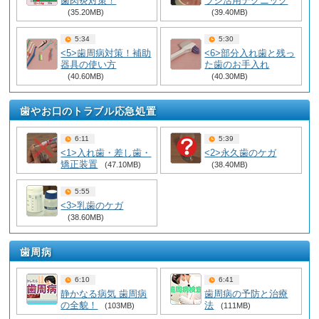
歯肉炎対策！
ラシ活用テクニック
(35.20MB)
(39.40MB)
5:34
5:30
<5>歯周病対策！補助
<6>部分入れ歯と残っ
器具の使い方
た歯のお手入れ
(40.60MB)
(40.30MB)
歯やお口のトラブル応急処置
6:11
5:39
<1>入れ歯・差し歯・
<2>永久歯のケガ
矯正装置
(47.10MB)
(38.40MB)
5:55
<3>乳歯のケガ
(38.60MB)
歯周病
6:10
6:41
静かなる病気 歯周病
歯周病の予防と治療
の全貌！
法
(103MB)
(111MB)