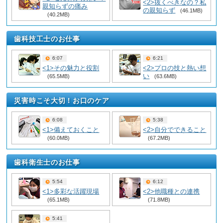
<2>抜くべきなの？私
親知らずの痛み
の親知らず
(46.1MB)
(40.2MB)
歯科技工士のお仕事
6:07
6:21
<1>その魅力と役割
<2>プロの技と熱い想
い
(65.5MB)
(63.6MB)
災害時こそ大切！お口のケア
6:08
5:38
<1>備えておくこと
<2>自分でできること
(60.0MB)
(67.2MB)
歯科衛生士のお仕事
5:54
6:12
<1>多彩な活躍現場
<2>他職種との連携
(65.1MB)
(71.8MB)
5:41