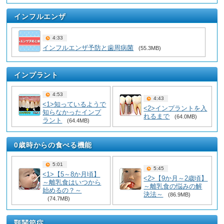
インフルエンザ
4:33
インフルエンザ予防と歯周病菌
(55.3MB)
インプラント
4:53
4:43
<1>知っているようで
<2>インプラントを入
知らなかったインプ
れるまで
(64.0MB)
ラント
(64.4MB)
0歳時からの食べる機能
5:01
5:45
<1>【5～8か月頃】
<2>【9か月～2歳頃】
～離乳食はいつから
～離乳食の悩みの解
始めるの？～
決法～
(86.9MB)
(74.7MB)
顎関節症