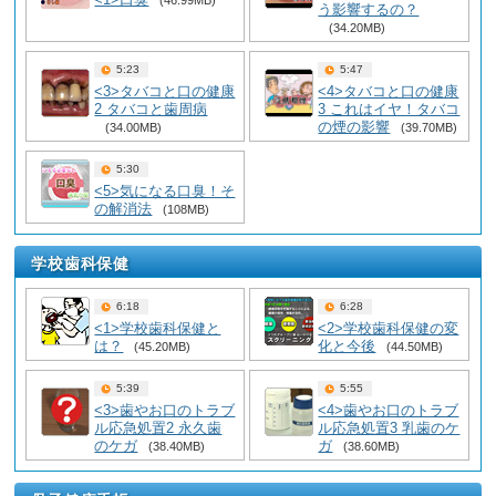
(46.99MB)
う影響するの？
(34.20MB)
5:23
5:47
<3>タバコと口の健康
<4>タバコと口の健康
2 タバコと歯周病
3 これはイヤ！タバコ
の煙の影響
(34.00MB)
(39.70MB)
5:30
<5>気になる口臭！そ
の解消法
(108MB)
学校歯科保健
6:18
6:28
<1>学校歯科保健と
<2>学校歯科保健の変
は？
化と今後
(45.20MB)
(44.50MB)
5:39
5:55
<3>歯やお口のトラブ
<4>歯やお口のトラブ
ル応急処置2 永久歯
ル応急処置3 乳歯のケ
のケガ
ガ
(38.40MB)
(38.60MB)