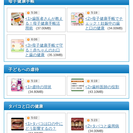
母子健康手帳
5:36
5:19
<1>歯医者さんが教え
<2>母子健康手帳でチ
る！母子健康手帳活
ェック！妊娠中の歯
用術
と口の健康
(37.00MB)
(34.00MB)
6:06
<3>母子健康手帳で守
る！赤ちゃんのお口
と歯の健康
(35.10MB)
子どもへの虐待
5:19
6:19
<1>虐待の現状
<2>歯科医師の役割
(34.80MB)
(43.10MB)
タバコと口の健康
5:02
5:23
<1>タバコは口の中に
<2>タバコと歯周病
どう影響するの？
(34.00MB)