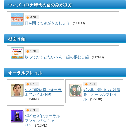
ウィズコロナ時代の歯のみがき方
4:59
口を閉じてみがきましょう
(111MB)
根面う蝕
5:31
放っておくとたいへん！歯の根むし歯
(112MB)
オーラルフレイル
5:18
7:21
<1>口腔体操でオーラ
<2>早く気づいて対策
ルフレイル予防
を！オーラルフレイ
ル
(126MB)
(122MB)
6:30
<3>“せき”はオーラル
フレイルのはじま
り？
(716MB)