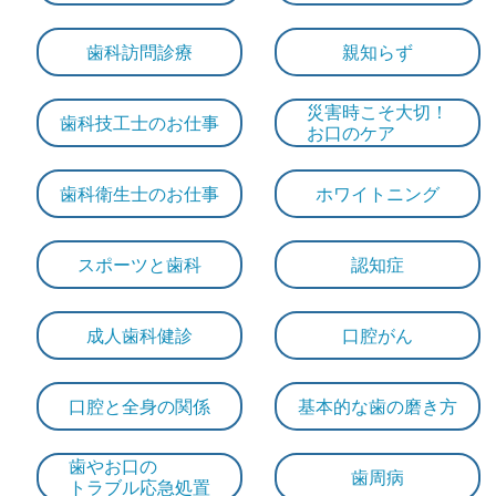
歯科訪問診療
親知らず
災害時こそ大切！
歯科技工士のお仕事
お口のケア
歯科衛生士のお仕事
ホワイトニング
スポーツと歯科
認知症
成人歯科健診
口腔がん
口腔と全身の関係
基本的な歯の磨き方
歯やお口の
歯周病
トラブル応急処置