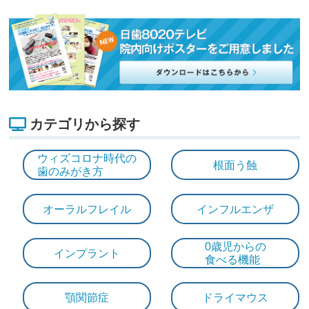
カテゴリから探す
ウィズコロナ時代の
根面う蝕
歯のみがき方
オーラルフレイル
インフルエンザ
0歳児からの
インプラント
食べる機能
顎関節症
ドライマウス