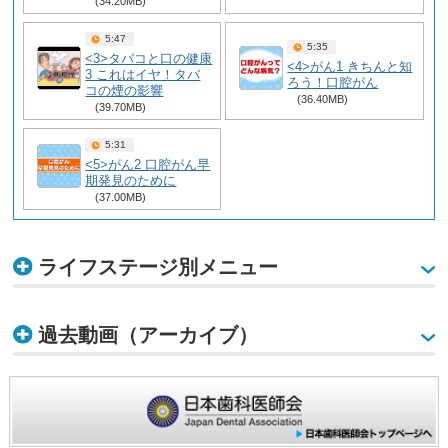
(34.20MB)
5:47
5:35
<3>タバコと口の健康
<4>がん1 きちんと知
3 これはイヤ！タバ
ろう！口腔がん
コの煙の影響
(36.40MB)
(39.70MB)
5:31
<5>がん2 口腔がん早
期発見のために
(37.00MB)
ライフステージ別メニュー
過去動画（アーカイブ）