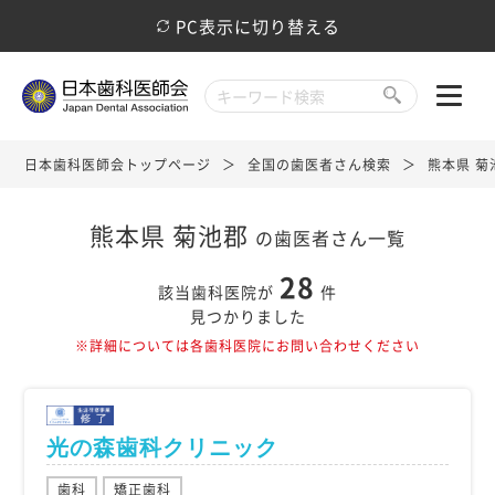
PC表示に切り替える
日本歯科医師会トップページ
全国の歯医者さん検索
熊本県 菊
熊本県 菊池郡
の歯医者さん一覧
28
該当歯科医院が
件
見つかりました
※詳細については各歯科医院にお問い合わせください
光の森歯科クリニック
歯科
矯正歯科