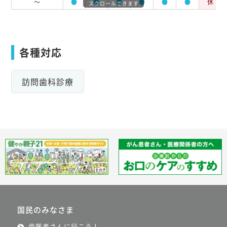
～
●
●
●
●
●
●
休
スクロールできます
各種対応
訪問歯科診療
国民のみなさま
歯医者さんに行こう！