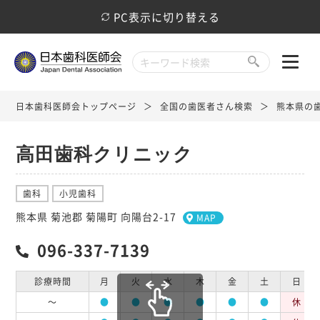
PC表示に切り替える
日本歯科医師会トップページ
全国の歯医者さん検索
熊本県の
高田歯科クリニック
歯科
小児歯科
熊本県 菊池郡 菊陽町 向陽台2-17
MAP
096-337-7139
診療時間
月
火
水
木
金
土
日
～
●
●
●
●
●
●
休