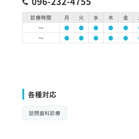
096-232-4755
診療時間
月
火
水
木
金
～
●
●
●
●
●
～
●
●
●
●
●
各種対応
訪問歯科診療