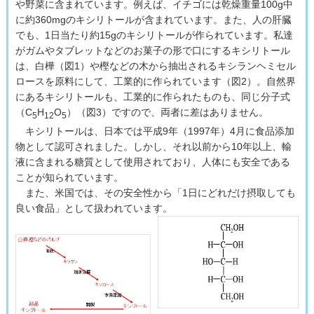
や野菜に含まれています。例えば、イチゴには乾燥重量100g中
に約360mgのキシリトールが含まれています。また、人の肝臓
でも、1日当たり約15gのキシリトールが作られています。私達
がガムやタブレットなどのお菓子の形で口にするキシリトール
は、白樺（図1）や樫などの木から抽出されるキシランヘミセル
ロースを原料にして、工業的に作られています（図2）。自然界
にあるキシリトールも、工業的に作られたものも、同じ分子式
（C
H
O
）（図3）ですので、両者に差はありません。
5
12
5
キシリトールは、日本では平成9年（1997年）4月に食品添加
物として認可されました。しかし、それ以前から10年以上、輸
液に含まれる糖質として使用されており、人体にも安全である
ことが知られています。
また、米国では、その安全性から「1日にどれだけ摂取しても
良い食品」として扱われています。