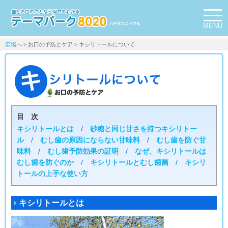
MENU
広場へ
> お口の予防とケア > キシリトールについて
目 次
キシリトールとは
/
砂糖と同じ甘さを持つキシリトー
ル
/
むし歯の原因にならない甘味料
/
むし歯を防ぐ甘
味料
/
むし歯予防効果の証明
/
なぜ、キシリトールは
むし歯を防ぐのか
/
キシリトールとむし歯菌
/
キシリ
トールの上手な使い方
キシリトールとは