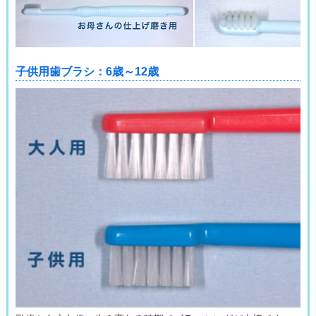
乳幼児期～学童期＜2＞
乳歯が生えてくるまでの赤ちゃんの歯
子供用歯ブラシ：6歳～12歳
乳幼児期～学童期＜3＞
乳歯の生え始めから3歳頃までの赤ちゃんの歯
乳幼児期～学童期＜4＞
3歳から6歳までの子どもの歯
乳幼児期～学童期＜5＞
6歳以降の学童期の歯
基本的な歯の磨き方＜1＞
知っておきたい！乳歯の歯磨き
基本的な歯の磨き方＜2＞
６歳臼歯をむし歯にしない
基本的な歯の磨き方＜3＞
10代になったら歯肉炎対策！