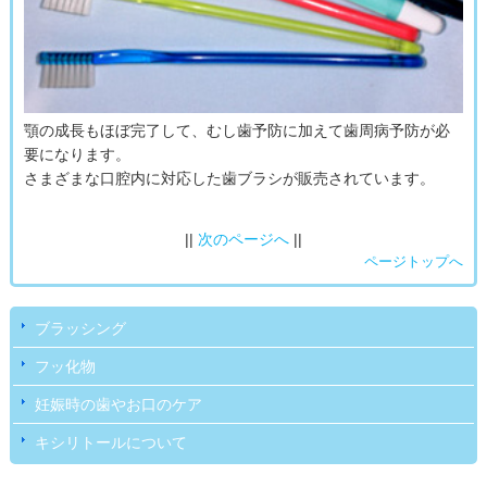
顎の成長もほぼ完了して、むし歯予防に加えて歯周病予防が必
要になります。
さまざまな口腔内に対応した歯ブラシが販売されています。
||
次のページへ
||
ページトップへ
ブラッシング
フッ化物
妊娠時の歯やお口のケア
キシリトールについて