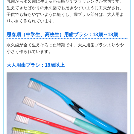
乳歯から永久歯に生え変わる時期でブラッシングが大切です。
基本的な歯の磨き方＜4＞
歯周病対策！歯ブラシ活用テクニック
生えてきたばかりの永久歯でも磨きやすいように工夫がされ、
子供でも持ちやすいように短くし、歯ブラシ部分は、大人用よ
基本的な歯の磨き方＜5＞
り小さく作られています。
歯周病対策！補助器具の使い方
思春期（中学生、高校生）用歯ブラシ：13歳～18歳
永久歯が全て生えそろった時期です。大人用歯ブラシよりやや
小さく作られています。
大人用歯ブラシ：18歳以上