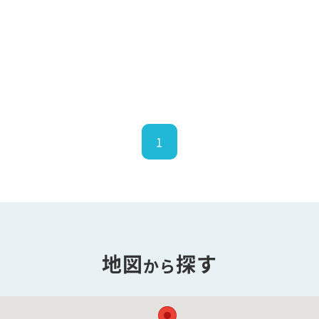
1
地図
探す
から