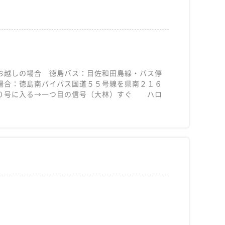
お越しの場合 徳島バス：目佐和田島線・バス停
場合：徳島南バイパス国道５５号線を県南２１６
３０号に入る→一つ目の信号（大林）すぐ ハロ