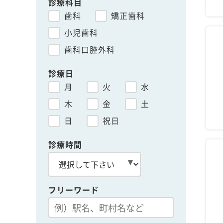
診療科目
歯科
矯正歯科
小児歯科
歯科口腔外科
診療日
月
火
水
木
金
土
日
祝日
診療時間
フリーワード