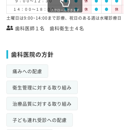
９：００～１２：３０
●
●
休
●
●
●
休
１４：００～１８：００
●
●
休
●
●
休
休
スクロールできます
土曜日は9:00~14:00まで診療、祝日のある週は水曜診療日
歯科医師１名 歯科衛生士４名
歯科医院の方針
痛みへの配慮
衛生管理に対する取り組み
治療品質に対する取り組み
子ども連れ受診への配慮