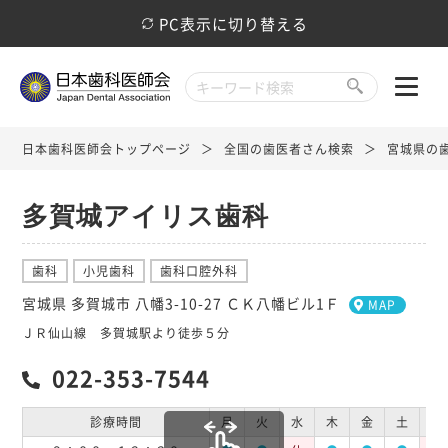
PC表示に切り替える
日本歯科医師会トップページ
全国の歯医者さん検索
宮城県の
多賀城アイリス歯科
歯科
小児歯科
歯科口腔外科
宮城県 多賀城市 八幡3-10-27 ＣＫ八幡ビル1Ｆ
MAP
ＪＲ仙山線 多賀城駅より徒歩５分
022-353-7544
診療時間
月
火
水
木
金
土
日