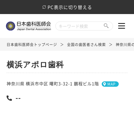
PC表示に切り替える
日本歯科医師会トップページ
全国の歯医者さん検索
神奈川県
横浜アポロ歯科
神奈川県 横浜市中区 曙町3-32-1 鵬程ビル1階
MAP
--