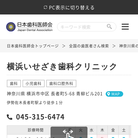
PC表示に切り替える
日本歯科医師会トップページ
全国の歯医者さん検索
神奈川県
横浜いせざき歯科クリニック
歯科
小児歯科
歯科口腔外科
神奈川県 横浜市中区 長者町5-68 青柳ビル201
MAP
伊勢佐木長者町駅より徒歩１分
045-315-6474
診療時間
月
火
水
木
金
土
日