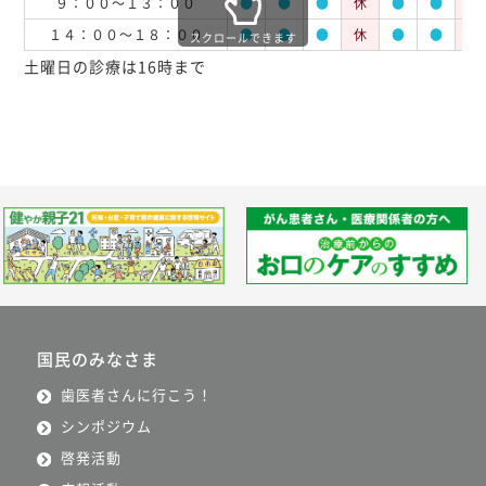
９：００～１３：００
●
●
●
休
●
●
休
１４：００～１８：００
●
●
●
休
●
●
休
スクロールできます
土曜日の診療は16時まで
国民のみなさま
歯医者さんに行こう！
シンポジウム
啓発活動