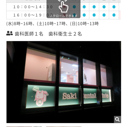
１０：００～１４：３０
休
●
●
●
●
●
●
１６：００～１９：００
休
●
●
●
●
●
休
スクロールできます
(水)8時~16時、(土)10時~17時、(日)10時~13時
歯科医師１名 歯科衛生士２名