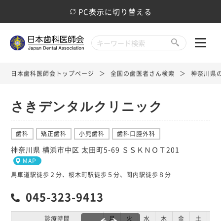
PC表示に切り替える
日本歯科医師会トップページ
全国の歯医者さん検索
神奈川県
さきデンタルクリニック
歯科
矯正歯科
小児歯科
歯科口腔外科
神奈川県 横浜市中区 太田町5-69 ＳＳＫＮＯＴ201
MAP
馬車道駅徒歩２分、桜木町駅徒歩５分、関内駅徒歩８分
045-323-9413
診療時間
月
火
水
木
金
土
日