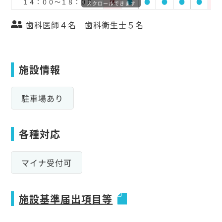
１４：００～１８：００
休
●
●
●
●
●
休
スクロールできます
歯科医師４名 歯科衛生士５名
施設情報
駐車場あり
各種対応
マイナ受付可
施設基準届出項目等