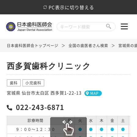
PC表示に切り替える
日本歯科医師会トップページ
全国の歯医者さん検索
宮城県の
西多賀歯科クリニック
歯科
小児歯科
宮城県 仙台市太白区 西多賀1-22-13
MAP
022-243-6871
診療時間
月
火
水
木
金
土
日
９：００～１２：３０
休
●
●
●
●
●
休