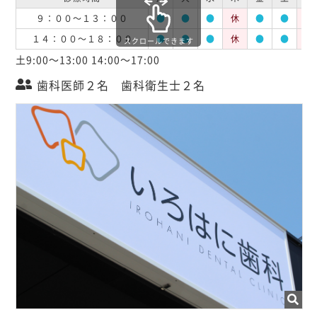
９：００～１３：００
●
●
●
休
●
●
休
１４：００～１８：００
●
●
●
休
●
●
休
スクロールできます
土9:00～13:00 14:00～17:00
歯科医師２名 歯科衛生士２名