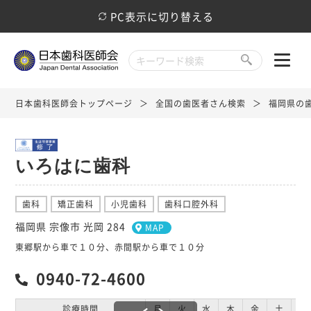
PC表示に切り替える
日本歯科医師会トップページ
全国の歯医者さん検索
福岡県の
いろはに歯科
歯科
矯正歯科
小児歯科
歯科口腔外科
福岡県 宗像市 光岡 284
MAP
東郷駅から車で１０分、赤間駅から車で１０分
0940-72-4600
診療時間
月
火
水
木
金
土
日