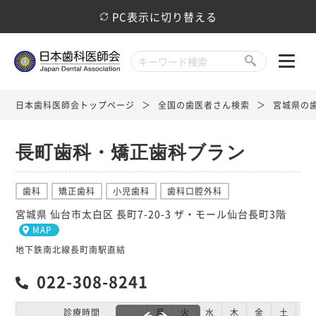
PC表示に切り替える
日本歯科医師会トップページ
全国の歯医者さん検索
宮城県の
長町歯科・矯正歯科ブラン
歯科
矯正歯科
小児歯科
歯科口腔外科
宮城県 仙台市太白区 長町7-20-3 ザ・モール仙台長町3階
MAP
地下鉄南北線長町南駅直結
022-308-8241
診療時間
月
火
水
木
金
土
日