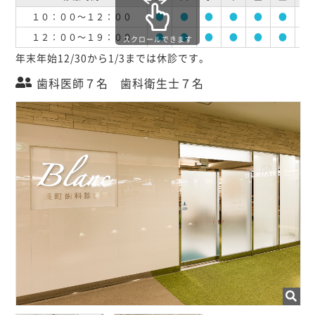
１０：００～１２：００
●
●
●
●
●
●
●
１２：００～１９：００
●
●
●
●
●
●
●
スクロールできます
年末年始12/30から1/3までは休診です。
歯科医師７名 歯科衛生士７名