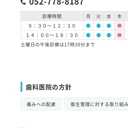
052-778-8187
診療時間
月
火
水
木
９：３０～１２：３０
●
●
●
休
１４：００～１８：３０
●
●
●
休
土曜日の午後診療は17時30分まで
歯科医院の方針
痛みへの配慮
衛生管理に対する取り組