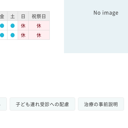
No image
金
土
日
祝祭日
●
●
休
休
●
●
休
休
み
子ども連れ受診への配慮
治療の事前説明