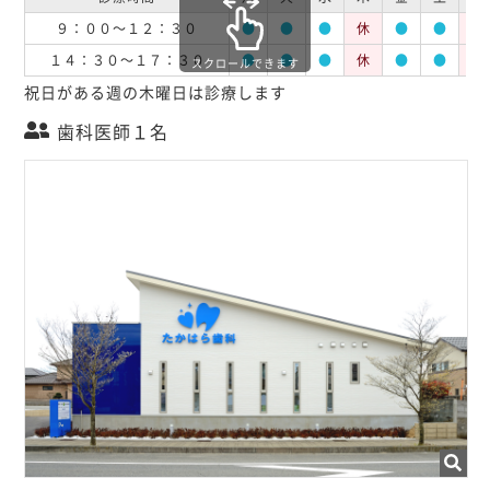
９：００～１２：３０
●
●
●
休
●
●
休
１４：３０～１７：３０
●
●
●
休
●
●
休
スクロールできます
祝日がある週の木曜日は診療します
歯科医師１名