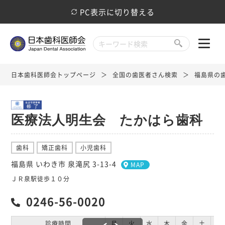
PC表示に切り替える
日本歯科医師会トップページ
全国の歯医者さん検索
福島県の
医療法人明生会 たかはら歯科
歯科
矯正歯科
小児歯科
福島県 いわき市 泉滝尻 3-13-4
MAP
ＪＲ泉駅徒歩１０分
0246-56-0020
診療時間
月
火
水
木
金
土
日