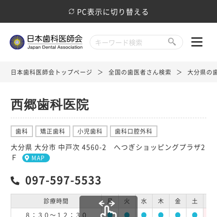
PC表示に切り替える
日本歯科医師会トップページ
全国の歯医者さん検索
大分県の
西郷歯科医院
歯科
矯正歯科
小児歯科
歯科口腔外科
大分県 大分市 中戸次 4560-2 へつぎショッピングプラザ2
Ｆ
MAP
097-597-5533
診療時間
月
火
水
木
金
土
日
８：３０～１２：３０
●
●
●
●
●
●
休