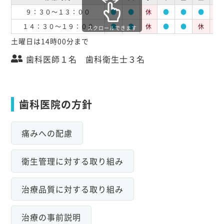
９：３０～１３：００
●
●
休
●
●
●
休
１４：３０～１９：００
●
●
休
●
●
休
休
スクロールできます
土曜日は14時00分まで
歯科医師１名 歯科衛生士３名
歯科医院の方針
痛みへの配慮
衛生管理に対する取り組み
治療品質に対する取り組み
治療の事前説明