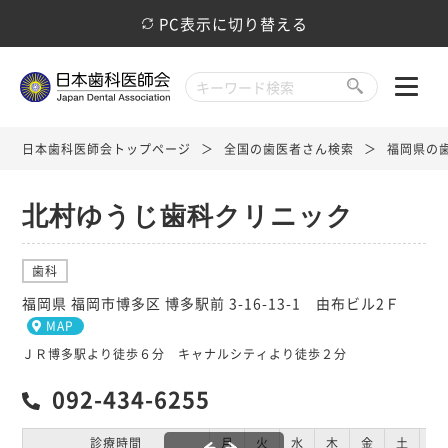
PC表示に切り替える
日本歯科医師会トップページ
全国の歯医者さん検索
福岡県の
北村ゆうじ歯科クリニック
歯科
福岡県 福岡市博多区 博多駅前 3-16-13-1 由布ビル2Ｆ
MAP
ＪＲ博多駅より徒歩６分 キャナルシティより徒歩２分
092-434-6255
診療時間
月
火
水
木
金
土
日