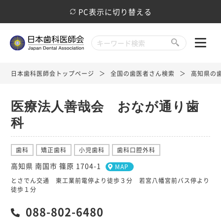
PC表示に切り替える
日本歯科医師会トップページ
全国の歯医者さん検索
高知県の
医療法人善哉会 おなが通り歯
科
歯科
矯正歯科
小児歯科
歯科口腔外科
高知県 南国市 篠原 1704-1
MAP
とさでん交通 東工業前電停より徒歩３分 若宮八幡宮前バス停より
徒歩１分
088-802-6480