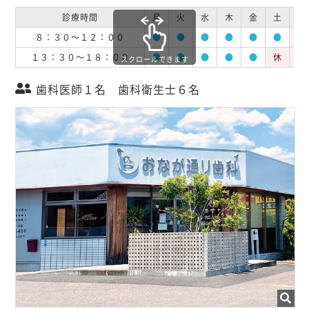
診療時間
月
火
水
木
金
土
日
８：３０～１２：００
●
●
●
●
●
●
休
１３：３０～１８：００
●
●
●
●
●
休
休
スクロールできます
歯科医師１名 歯科衛生士６名