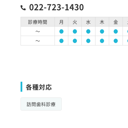
022-723-1430
診療時間
月
火
水
木
金
～
●
●
●
●
●
～
●
●
●
●
●
各種対応
訪問歯科診療