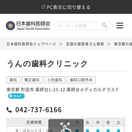
PC表示に切り替える
日本歯科医師会トップページ
全国の歯医者さん検索
東京都の
うんの歯科クリニック
歯科
矯正歯科
小児歯科
歯科口腔外科
東京都 町田市 薬師台1-25-12 薬師台メディカルテラスＦ
MAP
042-737-6166
診療時間
月
火
水
木
金
土
日
９：００～１３：００
●
●
●
●
●
●
休