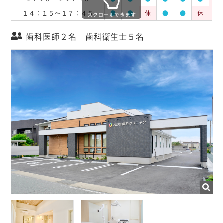
１４：１５～１７：４５
●
●
休
●
●
休
休
スクロールできます
歯科医師２名 歯科衛生士５名