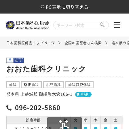
PC表示に切り替える
日本歯科医師会トップページ
全国の歯医者さん検索
熊本県の
おおた歯科クリニック
歯科
矯正歯科
小児歯科
歯科口腔外科
熊本県 上益城郡 御船町木倉166-1
MAP
096-202-5860
診療時間
月
火
水
木
金
土
日
９：１５～１１：４５
●
●
●
●
●
●
休