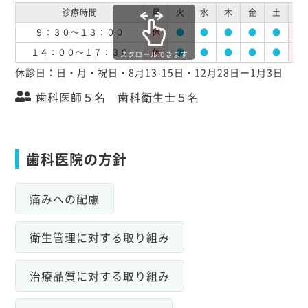
診療時間
月
火
水
木
金
土
日
９：３０～１３：００
休
●
●
●
●
●
休
１４：００～１７：３０
休
●
●
●
●
●
休
スクロールできます
休診日：日・月・祝日・8月13-15日・12月28日ー1月3日
歯科医師５名 歯科衛生士５名
歯科医院の方針
痛みへの配慮
衛生管理に対する取り組み
治療品質に対する取り組み