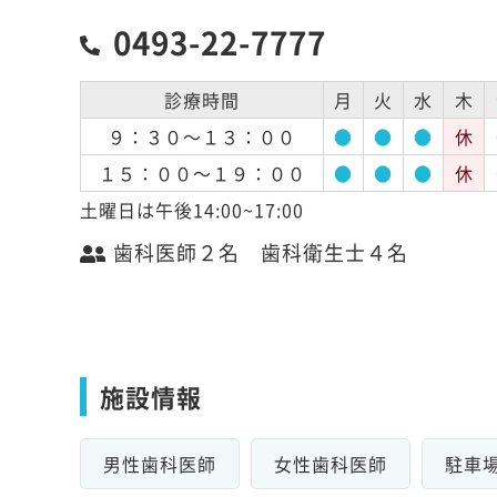
0493-22-7777
診療時間
月
火
水
木
９：３０～１３：００
●
●
●
休
１５：００～１９：００
●
●
●
休
土曜日は午後14:00~17:00
歯科医師２名 歯科衛生士４名
施設情報
男性歯科医師
女性歯科医師
駐車