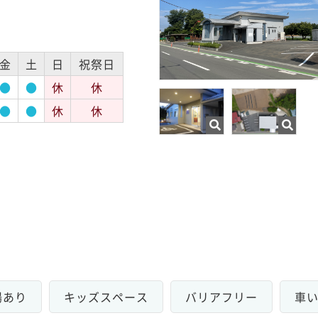
金
土
日
祝祭日
●
●
休
休
●
●
休
休
場あり
キッズスペース
バリアフリー
車