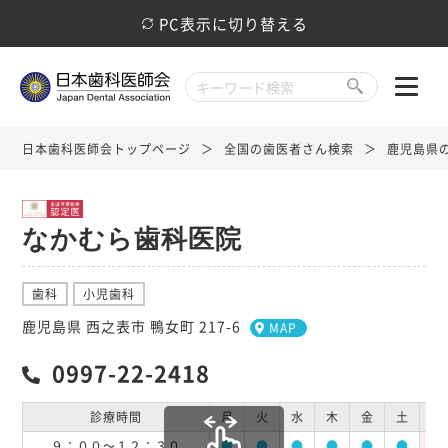
PC表示に切り替える
日本歯科医師会トップページ
全国の歯医者さん検索
鹿児島県
なかむら歯科医院
歯科
小児歯科
鹿児島県 西之表市 鴨女町 217-6
MAP
0997-22-2418
診療時間
月
火
水
木
金
土
日
９：００～１２：３０
●
●
●
●
●
●
休