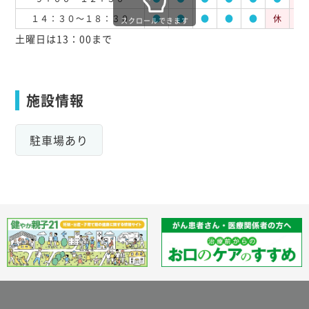
１４：３０～１８：３０
●
●
●
●
●
休
休
スクロールできます
土曜日は13：00まで
施設情報
駐車場あり