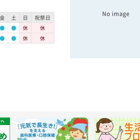
No image
金
土
日
祝祭日
●
●
休
休
●
●
休
休